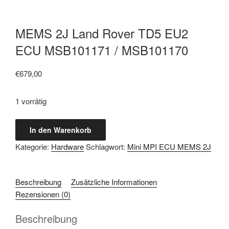
MEMS 2J Land Rover TD5 EU2
ECU MSB101171 / MSB101170
€
679,00
1 vorrätig
MEMS
In den Warenkorb
2J
Kategorie:
Hardware
Schlagwort:
Mini MPI ECU MEMS 2J
Land
Rover
TD5
Beschreibung
Zusätzliche Informationen
EU2
Rezensionen (0)
ECU
MSB101171
Beschreibung
/