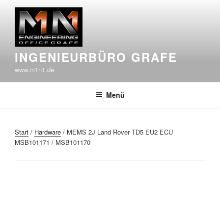
Zum
Inhalt
springen
INGENIEURBÜRO GRAFE
www.m1n1.de
Menü
Start
/
Hardware
/ MEMS 2J Land Rover TD5 EU2 ECU
MSB101171 / MSB101170