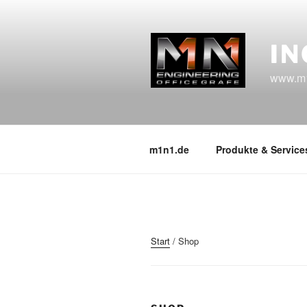
Zum
Inhalt
springen
IN
www.m
m1n1.de
Produkte & Service
Start
/ Shop