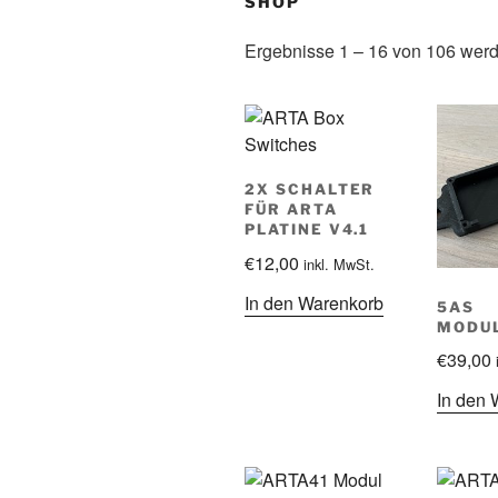
SHOP
Ergebnisse 1 – 16 von 106 wer
2X SCHALTER
FÜR ARTA
PLATINE V4.1
€
12,00
inkl. MwSt.
In den Warenkorb
5AS
MODU
€
39,00
In den 