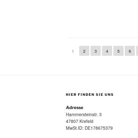
1
2
3
4
5
6
HIER FINDEN SIE UNS
Adresse
Hammersteinstr. 3
47807 Krefeld
MwSt.ID: DE178675379