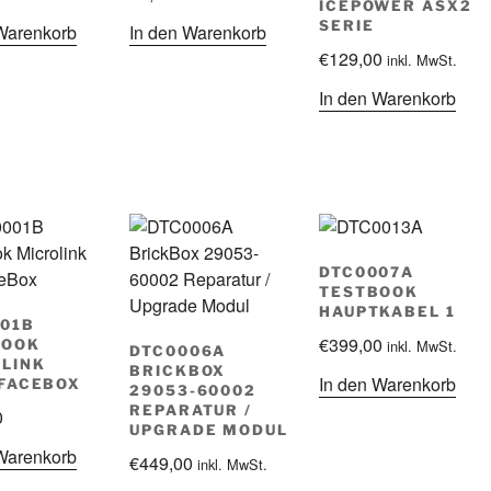
ICEPOWER ASX2
SERIE
Warenkorb
In den Warenkorb
€
129,00
inkl. MwSt.
In den Warenkorb
DTC0007A
TESTBOOK
HAUPTKABEL 1
01B
€
399,00
inkl. MwSt.
BOOK
DTC0006A
LINK
BRICKBOX
In den Warenkorb
FACEBOX
29053-60002
REPARATUR /
0
UPGRADE MODUL
Warenkorb
€
449,00
inkl. MwSt.