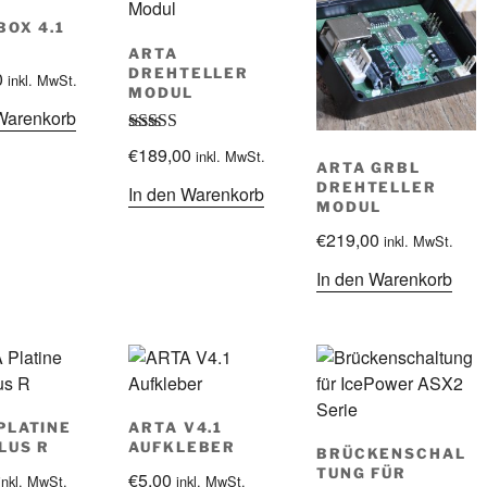
BOX 4.1
ARTA
DREHTELLER
0
inkl. MwSt.
MODUL
Warenkorb
Bewertet mit
€
189,00
inkl. MwSt.
5.00
von 5
ARTA GRBL
DREHTELLER
In den Warenkorb
MODUL
€
219,00
inkl. MwSt.
In den Warenkorb
PLATINE
ARTA V4.1
PLUS R
AUFKLEBER
BRÜCKENSCHAL
TUNG FÜR
€
5,00
inkl. MwSt.
inkl. MwSt.