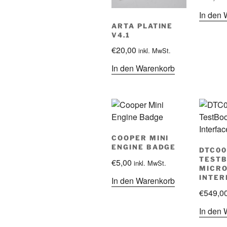
In den 
ARTA PLATINE
V4.1
€
20,00
inkl. MwSt.
In den Warenkorb
COOPER MINI
ENGINE BADGE
DTC00
TEST
€
5,00
inkl. MwSt.
MICRO
INTER
In den Warenkorb
€
549,0
In den 