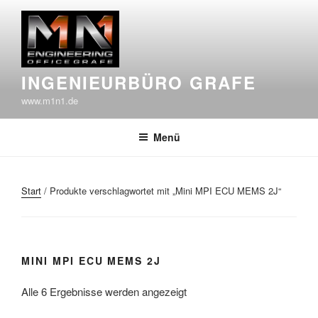
Zum
Inhalt
springen
INGENIEURBÜRO GRAFE
www.m1n1.de
Menü
Start
/ Produkte verschlagwortet mit „Mini MPI ECU MEMS 2J“
MINI MPI ECU MEMS 2J
Alle 6 Ergebnisse werden angezeigt