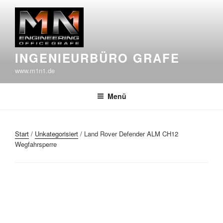
Zum
Inhalt
springen
INGENIEURBÜRO GRAFE
www.m1n1.de
Menü
Start
/
Unkategorisiert
/ Land Rover Defender ALM CH12
Wegfahrsperre