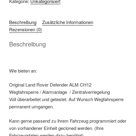
Kategorie:
Unkategorisiert
Defender
ALM
CH12
Beschreibung
Zusätzliche Informationen
Wegfahrsperre
Rezensionen (0)
Menge
Beschreibung
Wie bieten an:
Original Land Rover Defender ALM CH12
Wegfahrsperre / Alarmanlage / Zentralverriegelung
Voll überarbeitet und getestet. Auf Wunsch Wegfahrsperre
permanent umgangen.
Kann gerne passend zu ihrem Fahrzeug programmiert oder
von vorhandener Einheit gecloned werden. (Ihre
Fahrzeugdaten werden dazu benötigt)