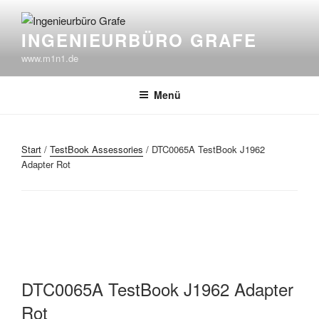
Zum
Inhalt
INGENIEURBÜRO GRAFE
springen
www.m1n1.de
Menü
Start
/
TestBook Assessories
/ DTC0065A TestBook J1962
Adapter Rot
DTC0065A TestBook J1962 Adapter
Rot