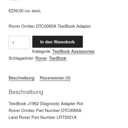
€
239,00
inkl. MwSt.
Rover Omitec DTC0065A TestBook Adaptor
DTC0065A
In den Warenkorb
TestBook
Kategorie:
TestBook Assessories
J1962
Schlagwörter:
Rover
,
TestBook
Adapter
Rot
Menge
Beschreibung
Rezensionen (0)
Beschreibung
TestBook J1962 Diagnostic Adapter Rot
Rover Omitec Part Number DTC0065A
Land Rover Part Number LRT5021A