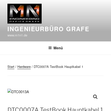
Zum
Inhalt
springen
INGENIEURBÜRO GRAFE
www.m1n1.de
Menü
Start
/
Hardware
/ DTC0007A TestBook Hauptkabel 1
DTC0007A TestBook Hauptkabel 1