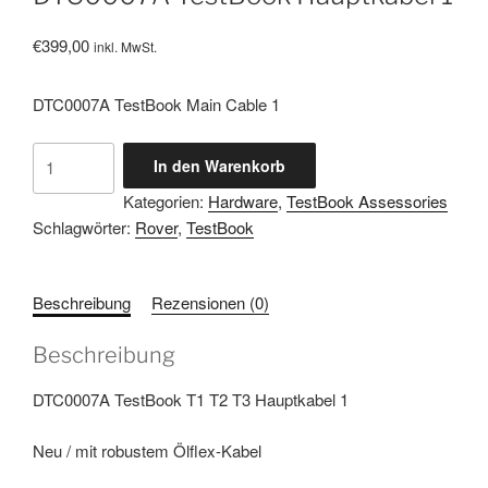
€
399,00
inkl. MwSt.
DTC0007A TestBook Main Cable 1
DTC0007A
In den Warenkorb
TestBook
Kategorien:
Hardware
,
TestBook Assessories
Hauptkabel
Schlagwörter:
Rover
,
TestBook
1
Menge
Beschreibung
Rezensionen (0)
Beschreibung
DTC0007A TestBook T1 T2 T3 Hauptkabel 1
Neu / mit robustem Ölflex-Kabel