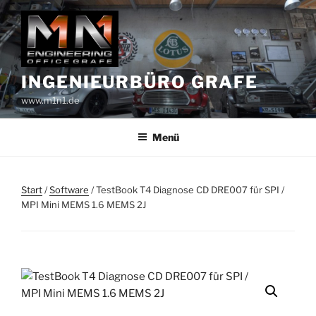
Zum
Inhalt
springen
INGENIEURBÜRO GRAFE
www.m1n1.de
Menü
Start
/
Software
/ TestBook T4 Diagnose CD DRE007 für SPI /
MPI Mini MEMS 1.6 MEMS 2J