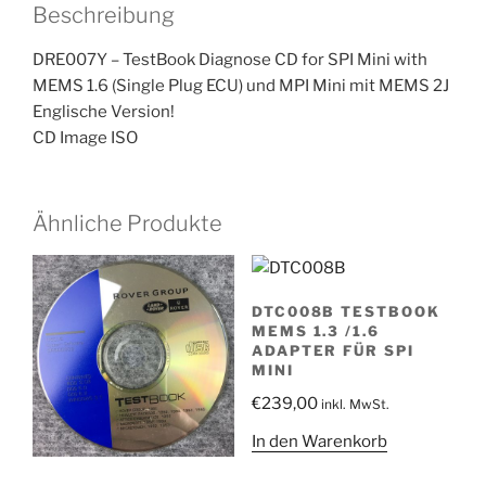
Beschreibung
MPI
Mini
DRE007Y – TestBook Diagnose CD for SPI Mini with
MEMS
MEMS 1.6 (Single Plug ECU) und MPI Mini mit MEMS 2J
1.6
Englische Version!
MEMS
CD Image ISO
2J
Menge
Ähnliche Produkte
DTC008B TESTBOOK
MEMS 1.3 /1.6
ADAPTER FÜR SPI
MINI
€
239,00
inkl. MwSt.
In den Warenkorb