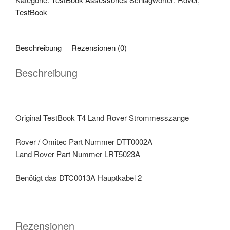
T4
TestBook
Rover
und
Land
Beschreibung
Rezensionen (0)
Rover
Strommesszange
Beschreibung
Menge
Original TestBook T4 Land Rover Strommesszange
Rover / Omitec Part Nummer DTT0002A
Land Rover Part Nummer LRT5023A
Benötigt das DTC0013A Hauptkabel 2
Rezensionen