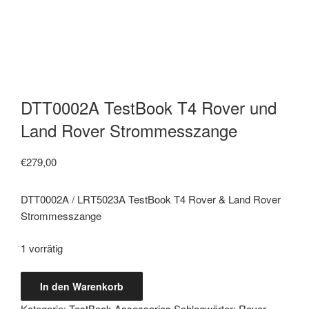
DTT0002A TestBook T4 Rover und
Land Rover Strommesszange
€
279,00
DTT0002A / LRT5023A TestBook T4 Rover & Land Rover
Strommesszange
1 vorrätig
DTT0002A
In den Warenkorb
TestBook
Kategorie:
TestBook Assessories
Schlagwörter:
Rover
,