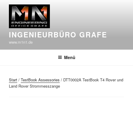
Zum
Inhalt
springen
INGENIEURBÜRO GRAFE
www.m1n1.de
Menü
Start
/
TestBook Assessories
/ DTT0002A TestBook T4 Rover und
Land Rover Strommesszange