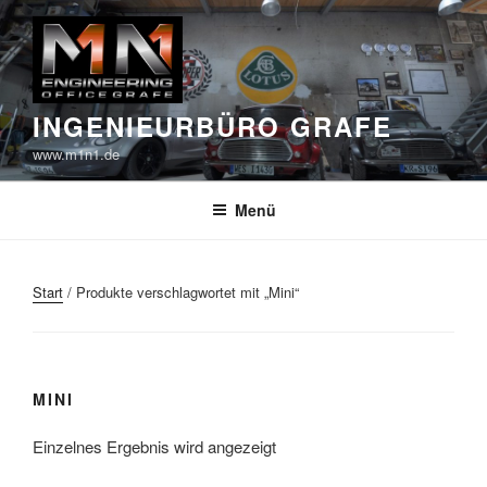
Zum
Inhalt
springen
INGENIEURBÜRO GRAFE
www.m1n1.de
Menü
Start
/ Produkte verschlagwortet mit „Mini“
MINI
Einzelnes Ergebnis wird angezeigt