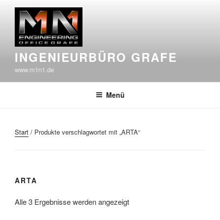
Zum
Inhalt
springen
INGENIEURBÜRO GRAFE
www.m1n1.de
Menü
Start
/ Produkte verschlagwortet mit „ARTA“
ARTA
Alle 3 Ergebnisse werden angezeigt